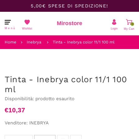
5,00€ SPESE DI SPEDIZIONE!
Mirostore
0
Menù
Wishlist
Login
My Cart
Il carrello è vuoto.
Home
Inebrya
Tinta - Inebrya color 11/1 100 ml
Tinta - Inebrya color 11/1 100
ml
Disponibilità:
prodotto esaurito
€10,37
Venditore:
INEBRYA