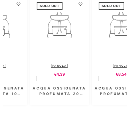
SOLD OUT
SOLD OUT
FANOLA
FANOLA
€4,39
€8,54
A
ACQUA OSSIGENATA
ACQUA OSSIGENATA
PROFUMATA 20
PROFUMATA 3.5
VOL. 6% 300 ML
VOL. 1000 ML