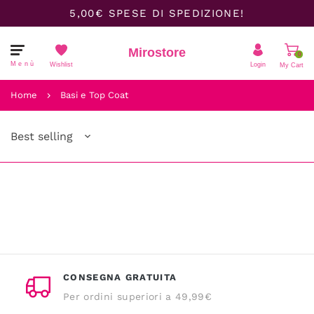
5,00€ SPESE DI SPEDIZIONE!
Mirostore
0
Menù
Wishlist
Login
My Cart
Il carrello è vuoto.
Home
Basi e Top Coat
Best selling
CONSEGNA GRATUITA
Per ordini superiori a 49,99€