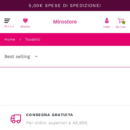
5,00€ SPESE DI SPEDIZIONE!
Mirostore
0
Menù
Wishlist
Login
My Cart
Il carrello è vuoto.
Home
Tosatrici
Best selling
CONSEGNA GRATUITA
Per ordini superiori a 49,99€