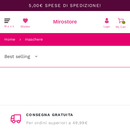
5,00€ SPESE DI SPEDIZIONE!
Mirostore
0
Menù
Wishlist
Login
My Cart
Il carrello è vuoto.
Home
maschere
Best selling
CONSEGNA GRATUITA
Per ordini superiori a 49,99€