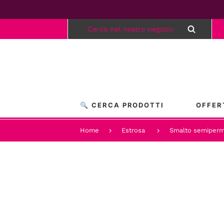
🔍 CERCA PRODOTTI
OFFER
Home
Estrosa
Smalto semiperm