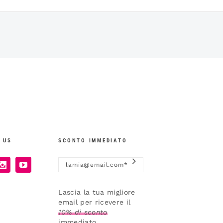
 US
SCONTO IMMEDIATO
Lascia la tua migliore
email per ricevere il
10% di sconto
immediato.