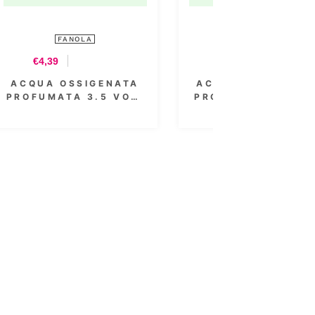
FANOLA
€8,54
A
ACQUA OSSIGENATA
.
PROFUMATA 40 VOL.
12% 1000 ML