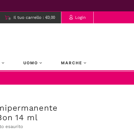
Il tuo carrello :
Login
€0,00
0
rrello è vuoto.
A
UOMO
MARCHE
mipermanente
Bon 14 ml
to esaurito