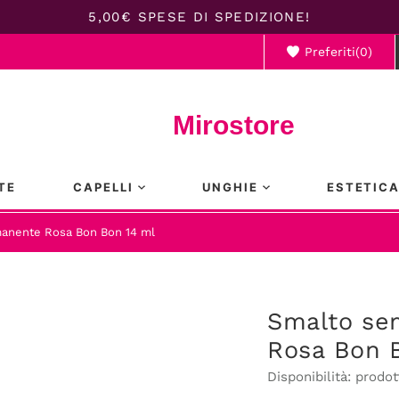
5,00€ SPESE DI SPEDIZIONE!
Preferiti(
0
)
Il ca
Mirostore
TE
CAPELLI
UNGHIE
ESTETIC
anente Rosa Bon Bon 14 ml
Smalto se
Rosa Bon 
Disponibilità:
prodot