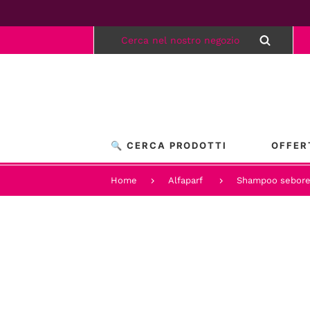
🔍 CERCA PRODOTTI
OFFER
Home
Alfaparf
Shampoo seboreg