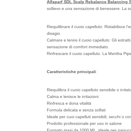
Alfaparf SDL Scalp Rebalance Balancing
sollievo e una sensazione di benessere. La sua
Riequilibrare il cuoio capelluto: Ristabilisce l
disagio.
Calmare e lenire il cuoio capelluto: Gli estratti
sensazione di comfort immediato.
Rinfrescare il cuoio capelluto: La Mentha Pip
Caratteristiche principali
:
Riequilibra il cuoio capelluto sensibile o irritat
Calma e lenisce le irritazioni
Rinfresca e dona vitalità
Formula delicata e senza solfati
Ideale per cuoi capelluti sensibili, secchi o c
Prodotto professionale per uso in salone
Formato maxi da 1000 ML, ideale per parrucc