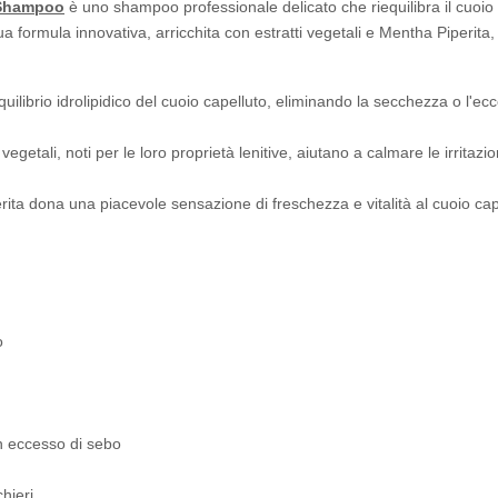
 Shampoo
è uno shampoo professionale delicato che riequilibra il cuoio c
 formula innovativa, arricchita con estratti vegetali e Mentha Piperita, 
'equilibrio idrolipidico del cuoio capelluto, eliminando la secchezza o l'e
 vegetali, noti per le loro proprietà lenitive, aiutano a calmare le irritazi
erita dona una piacevole sensazione di freschezza e vitalità al cuoio c
o
on eccesso di sebo
hieri