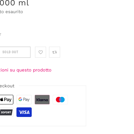
000 ml
to esaurito
F
SOLD OUT
zioni su questo prodotto
eckout