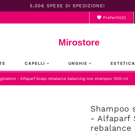
5,00€ SPESE DI SPEDIZIONE!
Preferiti(
0
)
Il ca
Mirostore
TE
CAPELLI
UNGHIE
ESTETIC
olatore - Alfaparf Scalp rebalance balancing low shampoo 1000 ml
Shampoo s
- Alfaparf
rebalance 