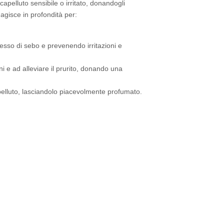
apelluto sensibile o irritato, donandogli
agisce in profondità per:
ccesso di sebo e prevenendo irritazioni e
oni e ad alleviare il prurito, donando una
apelluto, lasciandolo piacevolmente profumato.