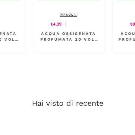
FANOLA
FANOLA
€8,54
€4,39
ACQUA OSSIGENATA
ACQUA OSSIGENAT
PROFUMATA 30 VOL.
PROFUMATA 30 VOL
9% 1000 ML
9% 300 ML
Hai visto di recente