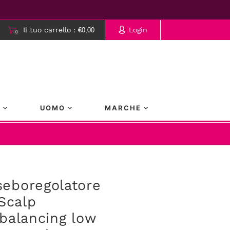
Il tuo carrello :
Login
€0,00
0
rrello è vuoto.
A
UOMO
MARCHE
eboregolatore
 Scalp
balancing low