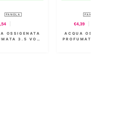
FANOLA
€8,54
A
ACQUA OSSIGENATA
.
PROFUMATA 40 VOL.
12% 1000 ML