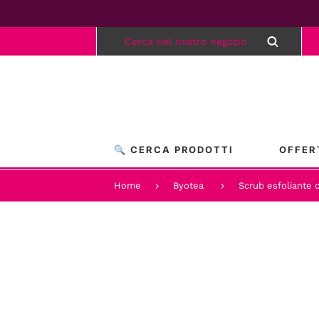
🔍 CERCA PRODOTTI
OFFER
Home
Byotea
Scrub esfoliante 