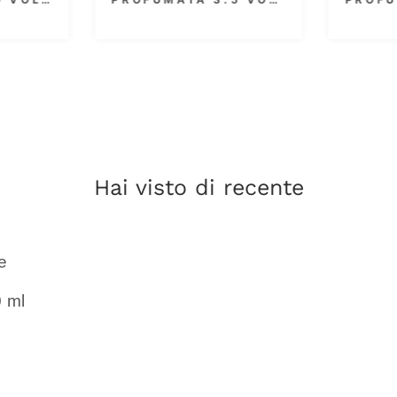
9% 1000 ML
9% 300 ML
Hai visto di recente
e
 ml