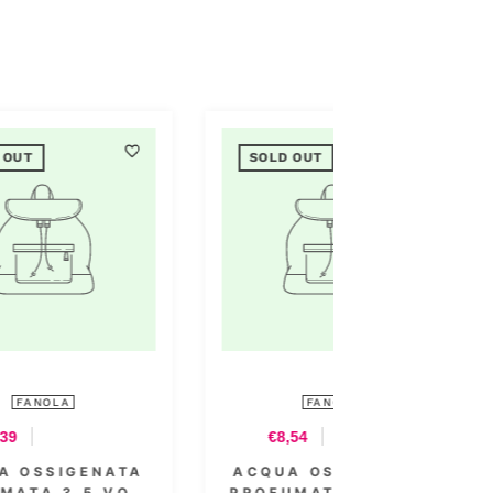
SOLD OUT
FANOLA
€8,54
A
ACQUA OSSIGENATA
.
PROFUMATA 40 VOL.