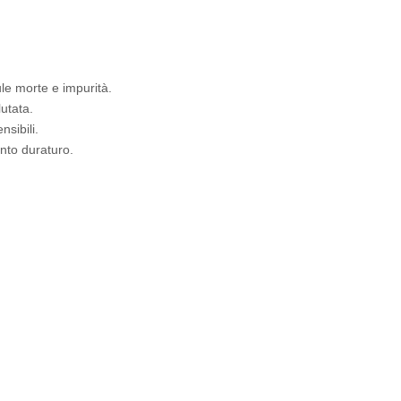
ule morte e impurità.
lutata.
nsibili.
nto duraturo.