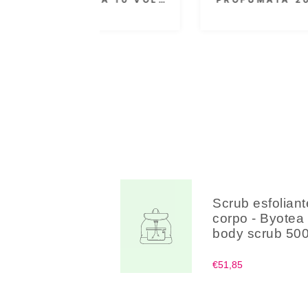
00 ML
300 ML
Scrub esfoliant
corpo - Byotea
body scrub 500
€51,85