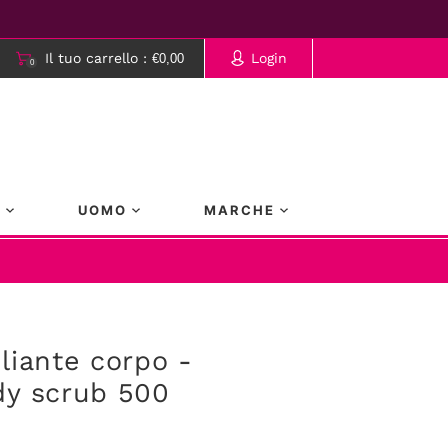
Il tuo carrello :
Login
€0,00
0
rrello è vuoto.
A
UOMO
MARCHE
liante corpo -
dy scrub 500