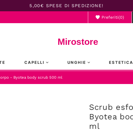
5,00€ SPESE DI SPEDIZIONE!
Preferiti(
0
)
Il ca
Mirostore
TE
CAPELLI
UNGHIE
ESTETIC
corpo - Byotea body scrub 500 ml
Scrub esfo
Byotea bo
ml