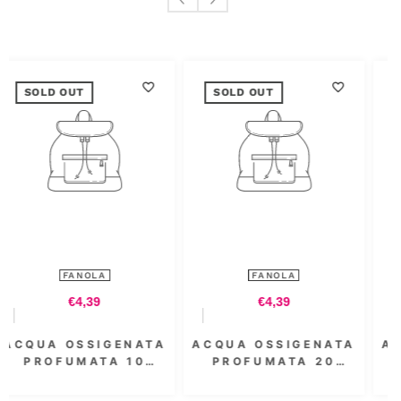
SOLD OUT
SOLD OUT
FANOLA
FANOLA
€4,39
€8,54
TA
ACQUA OSSIGENATA
ACQUA OSSIGENATA
PROFUMATA 20
PROFUMATA 3.5
-
VOL. 6% 300 ML
VOL. 1000 ML