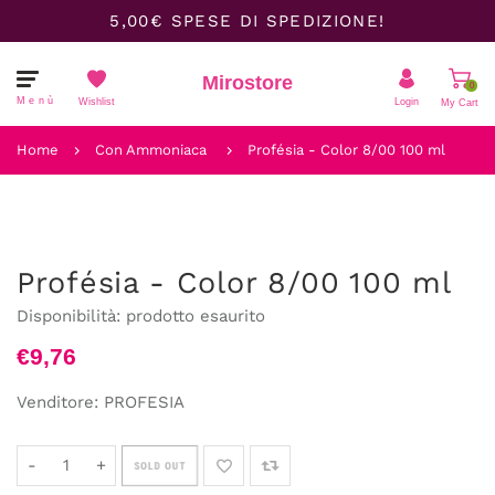
5,00€ SPESE DI SPEDIZIONE!
Mirostore
0
Menù
Wishlist
Login
My Cart
Il carrello è vuoto.
Home
Con Ammoniaca
Profésia - Color 8/00 100 ml
Profésia - Color 8/00 100 ml
Disponibilità:
prodotto esaurito
€9,76
Venditore:
PROFESIA
-
+
SOLD OUT