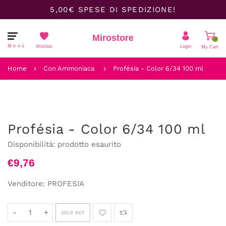
5,00€ SPESE DI SPEDIZIONE!
Mirostore
0
Menù
Wishlist
Login
My Cart
Il carrello è vuoto.
Home
Con Ammoniaca
Profésia - Color 6/34 100 ml
Profésia - Color 6/34 100 ml
Disponibilità:
prodotto esaurito
€9,76
Venditore:
PROFESIA
-
+
SOLD OUT