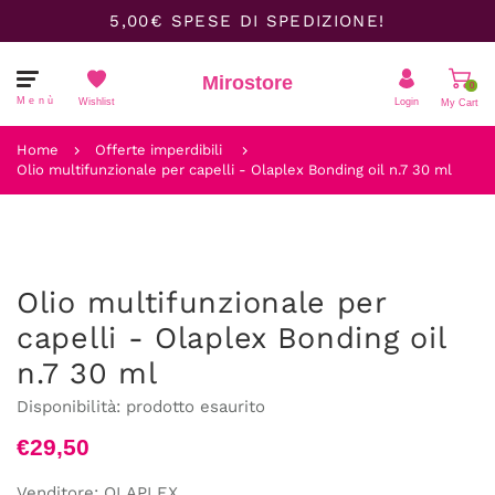
5,00€ SPESE DI SPEDIZIONE!
Mirostore
0
Menù
Wishlist
Login
My Cart
Il carrello è vuoto.
Home
Offerte imperdibili
Olio multifunzionale per capelli - Olaplex Bonding oil n.7 30 ml
Olio multifunzionale per
capelli - Olaplex Bonding oil
n.7 30 ml
Disponibilità:
prodotto esaurito
€29,50
Venditore:
OLAPLEX