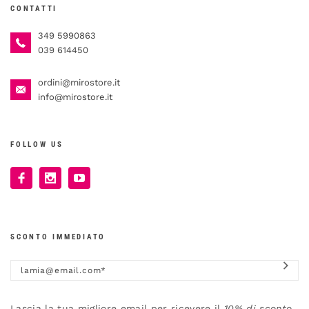
CONTATTI
349 5990863
039 614450
ordini@mirostore.it
info@mirostore.it
FOLLOW US
SCONTO IMMEDIATO
Lascia la tua migliore email per ricevere il
10% di sconto