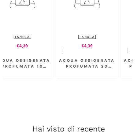
FANOLA
FANOLA
€4,39
€8,54
ATA
ACQUA OSSIGENATA
ACQUA OSSIGENAT
0
PROFUMATA 20
PROFUMATA 3.5
 -
VOL. 6% 300 ML
VOL. 1000 ML
Hai visto di recente