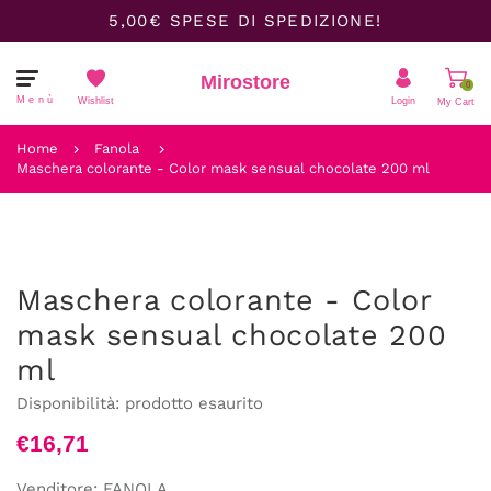
5,00€ SPESE DI SPEDIZIONE!
Mirostore
0
Menù
Wishlist
Login
My Cart
Il carrello è vuoto.
Home
Fanola
Maschera colorante - Color mask sensual chocolate 200 ml
Maschera colorante - Color
mask sensual chocolate 200
ml
Disponibilità:
prodotto esaurito
€16,71
Venditore:
FANOLA