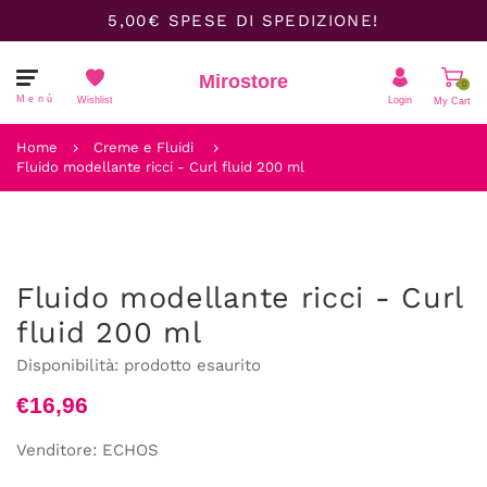
5,00€ SPESE DI SPEDIZIONE!
Mirostore
0
Menù
Wishlist
Login
My Cart
Il carrello è vuoto.
Home
Creme e Fluidi
Fluido modellante ricci - Curl fluid 200 ml
Fluido modellante ricci - Curl
fluid 200 ml
Disponibilità:
prodotto esaurito
€16,96
Venditore:
ECHOS