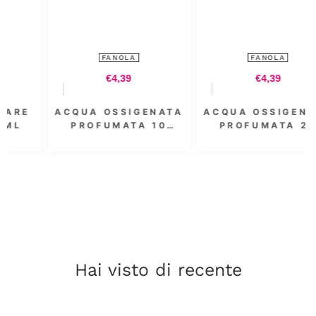
FANOLA
FANOLA
€4,39
€8,54
NATA
ACQUA OSSIGENATA
ACQUA OSSIGENA
10
PROFUMATA 20
PROFUMATA 3.5
L -
VOL. 6% 300 ML
VOL. 1000 ML
Hai visto di recente