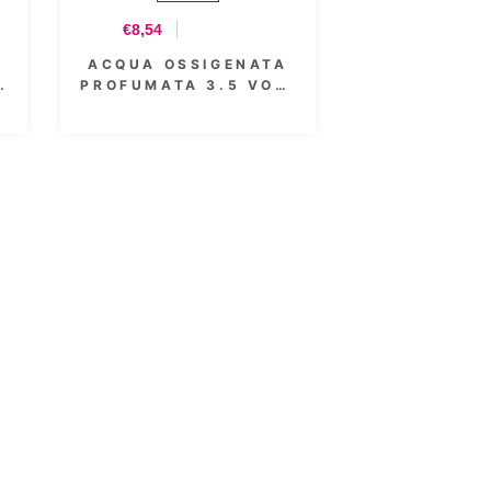
€8,54
€4,39
ACQUA OSSIGENATA
ACQUA OSS
.
PROFUMATA 3.5 VOL.
PROFUMATA 
1000 ML
300 