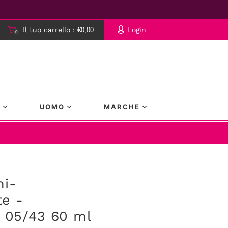
Il tuo carrello :
Login
€0,00
0
rrello è vuoto.
A
UOMO
MARCHE
mi-
e -
y 05/43 60 ml