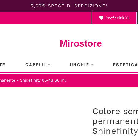
5,00€ SPESE DI SPEDIZIONE!
Preferiti(
0
)
Il ca
Mirostore
TE
CAPELLI
UNGHIE
ESTETIC
anente - Shinefinity 05/43 60 ml
Colore se
permanent
Shinefinit