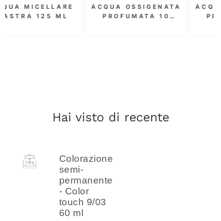
IGENATA
ACQUA OSSIGENATA
ACQUA OSSIG
TA 10
PROFUMATA 20
PROFUMATA 
00 ML -
VOL. 6% 300 ML
VOL. 1000 
LA
Hai visto di recente
Colorazione
semi-
permanente
- Color
touch 9/03
60 ml