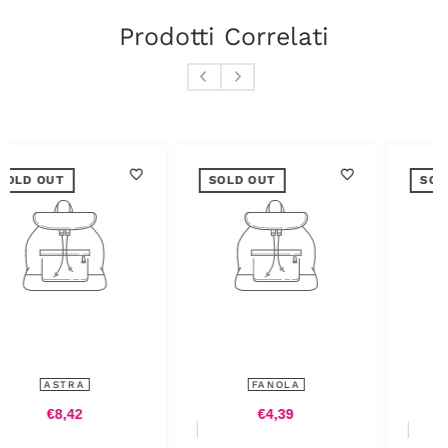
Prodotti Correlati
SOLD OUT
SOLD OUT
A
FANOLA
FANOLA
€4,39
€8,54