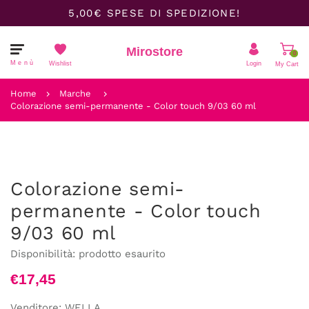
5,00€ SPESE DI SPEDIZIONE!
Mirostore
0
Menù
Wishlist
Login
My Cart
Il carrello è vuoto.
Home
Marche
Colorazione semi-permanente - Color touch 9/03 60 ml
Colorazione semi-
permanente - Color touch
9/03 60 ml
Disponibilità:
prodotto esaurito
€17,45
Venditore:
WELLA