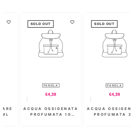
SOLD OUT
SOLD OUT
FANOLA
FANOLA
€4,39
€8,54
NATA
ACQUA OSSIGENATA
ACQUA OSSIGENA
10
PROFUMATA 20
PROFUMATA 3.5
L -
VOL. 6% 300 ML
VOL. 1000 ML