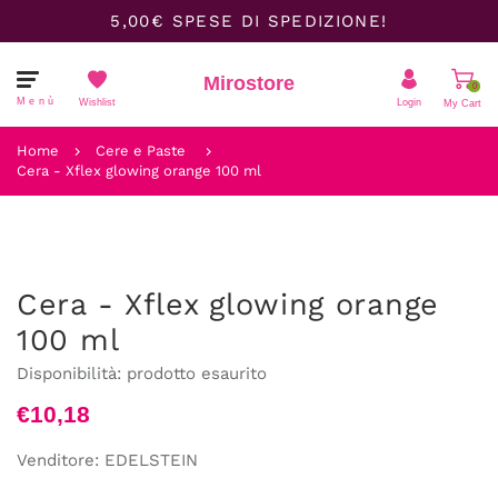
5,00€ SPESE DI SPEDIZIONE!
Mirostore
0
Menù
Wishlist
Login
My Cart
Il carrello è vuoto.
Home
Cere e Paste
Cera - Xflex glowing orange 100 ml
Cera - Xflex glowing orange
100 ml
Disponibilità:
prodotto esaurito
€10,18
Venditore:
EDELSTEIN