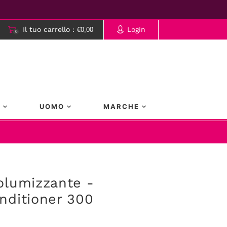
Il tuo carrello :
Login
€0,00
0
rrello è vuoto.
A
UOMO
MARCHE
olumizzante -
nditioner 300