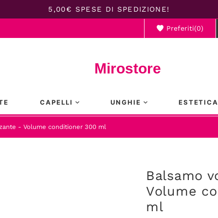
5,00€ SPESE DI SPEDIZIONE!
Preferiti(
0
)
Il ca
Mirostore
TE
CAPELLI
UNGHIE
ESTETIC
zante - Volume conditioner 300 ml
Balsamo v
Volume co
ml