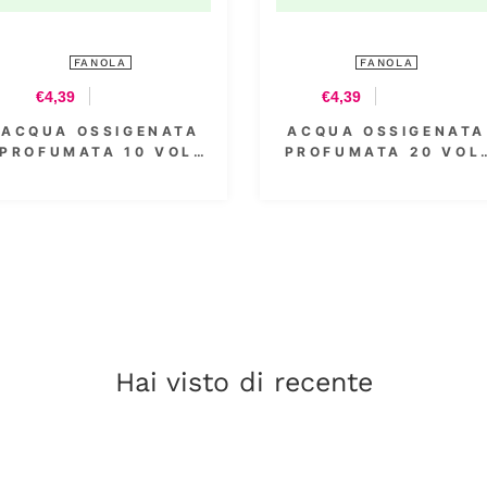
FANOLA
FANOLA
€8,54
€4,39
ACQUA OSSIGENATA
ACQUA OSSIG
PROFUMATA 30 VOL.
PROFUMATA 30
9% 1000 ML
9% 300 M
Hai visto di recente