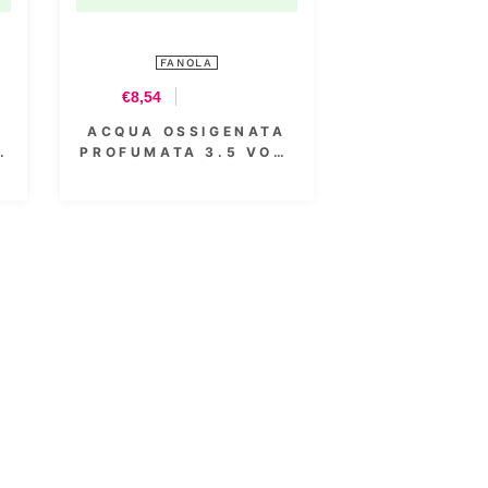
FANOLA
€8,54
ENATA
ACQUA OSSIGENATA
 VOL.
PROFUMATA 40 VOL.
L
12% 1000 ML