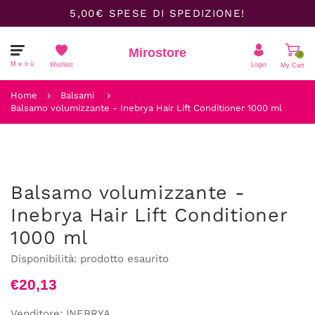
5,00€ SPESE DI SPEDIZIONE!
Mirostore
0
Menù
Wishlist
Login
My Cart
Il carrello è vuoto.
Home
Balsami
Balsamo volumizzante - Inebrya Hair Lift Conditioner 1000 ml
Balsamo volumizzante -
Inebrya Hair Lift Conditioner
1000 ml
Disponibilità:
prodotto esaurito
€20,13
Venditore:
INEBRYA