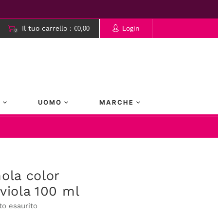
Il tuo carrello :
Login
€0,00
0
rrello è vuoto.
A
UOMO
MARCHE
nola color
 viola 100 ml
to esaurito