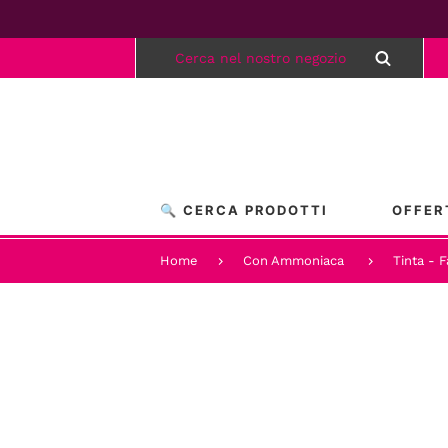
🔍 CERCA PRODOTTI
OFFER
Home
Con Ammoniaca
Tinta - F