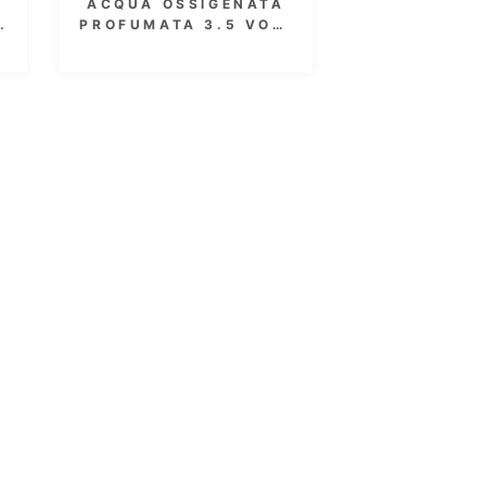
TA
ACQUA OSSIGENATA
L.
PROFUMATA 40 VOL.
12% 1000 ML