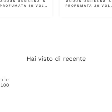
ACQUA OSSIGENATA
ACQUA OSSIGENA
PROFUMATA 30 VOL.
PROFUMATA 30 VO
9% 1000 ML
9% 300 ML
Hai visto di recente
color
a 100