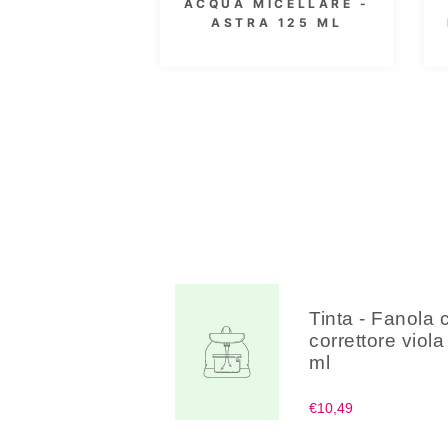
 OSSIGENATA
ACQUA OSSIGENATA
MATA 3.5 VOL.
PROFUMATA 3.5 VOL.
1000 ML
300 ML
Tinta - Fanola 
correttore viol
ml
€10,49