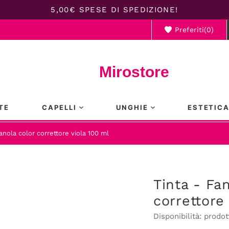
5,00€ SPESE DI SPEDIZIONE!
Preferiti(
0
)
Il ca
Mirostore
TE
CAPELLI
UNGHIE
ESTETIC
anola color correttore viola 100 ml
Tinta - Fa
correttore
Disponibilità:
prodot